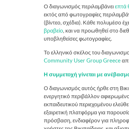
Ο διαγωνισμός περιλαμβάνει
επτά 
εκτός από φωτογραφίες περιλαμβάν
(βίντεο, σχέδια). Κάθε πολυμέσο έχ
βραβείο
, και να προωθηθεί στο διε
υποβληθείσες φωτογραφίες.
Το ελληνικό σκέλος του διαγωνισμ
Community User Group Greece
απο
Η συμμετοχή γίνεται με ανέβασμ
Ο διαγωνισμός αυτός ήρθε στη Βικιπ
ενεργητικό περιβάλλον αφιερωμένο
εκπαιδευτικού περιεχομένου ελεύθερ
εξαιρετική πλατφόρμα για παρουσ
πρόσβαση, ενδιαφέρον για πληροφο
χρήστες της Βικιπαίδειας, και αξιοπ