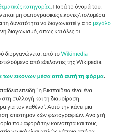
θεματικές κατηγορίες
. Παρά το όνομά του,
ει και μη φωτογραφικές εικόνες/πολυμέσα
ει τη δυνατότητα να διαγωνιστεί για το
μεγάλο
θνή διαγωνισμό, όπως και όλες οι
ού διοργανώνεται από το
Wikimedia
τελούμενο από εθελοντές της Wikipedia.
α των εικόνων μέσα από αυτή τη φόρμα
.
αίδεια επειδή “η Βικιπαίδεια είναι ένα
 στη συλλογή και τη διαμοίραση
α για τον καθένα”. Αυτό την κάνει μια
ίαση επιστημονικών φωτογραφιών. Ανοιχτή
ρία που αφορά την κοινότητα και τους
ιστία γενικά είναι απλώς κάποια από τα