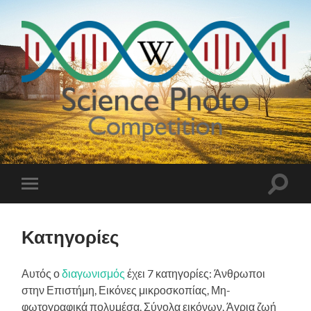
Science
Photo
Competition
Εναλλ
Εναλλαγή
του
του
πεδίο
μενού
αναζή
για
Κατηγορίες
κινητά
Αυτός ο
διαγωνισμός
έχει 7 κατηγορίες: Άνθρωποι
στην Επιστήμη, Εικόνες μικροσκοπίας, Μη-
φωτογραφικά πολυμέσα, Σύνολα εικόνων, Άγρια ζωή