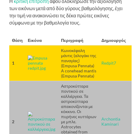
Η
κριτική επιτροπή
αφού ολοκλήρωσε την αξιολόγηση
των εικόνων μετά από δύο γύρους βαθμολόγησης, έχει
την τιμή να ανακοινώσει τις δέκα πρώτες εικόνες
σύμφωνα με την βαθμολογία τους.
Θέση
Εικόνα
Περιγραφή
Δημιουργός
Κωνοκέφαλη
μάντις (αλογάκι της
παναγίας)
1
Redpit7
(Empusa Pennata)
A conehead mantis
(Empusa Pennata)
Αστροκύτταρα
ποντικού σε
καλλιέργεια. Τα
αστροκύτταρα
απεικονίζονται με
κόκκινο. Οι
πυρήνες κυττάρων
Archontia
2
με μπλε.
Kaminari
Astrocytes
obtained from