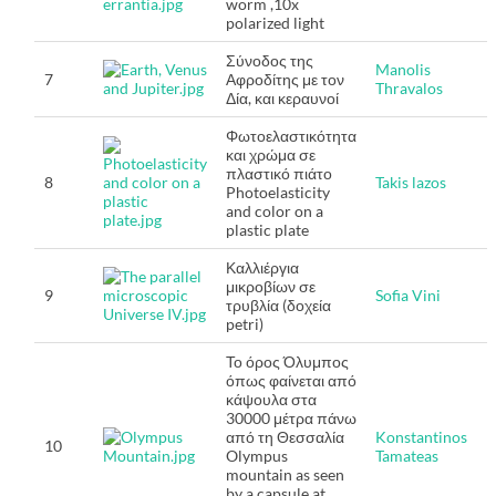
worm ,10x
polarized light
Σύνοδος της
Manolis
7
Αφροδίτης με τον
Thravalos
Δία, και κεραυνοί
Φωτοελαστικότητα
και χρώμα σε
πλαστικό πιάτο
8
Takis lazos
Photoelasticity
and color on a
plastic plate
Καλλιέργια
μικροβίων σε
9
Sofia Vini
τρυβλία (δοχεία
petri)
Το όρος Όλυμπος
όπως φαίνεται από
κάψουλα στα
30000 μέτρα πάνω
από τη Θεσσαλία
Konstantinos
10
Olympus
Tamateas
mountain as seen
by a capsule at