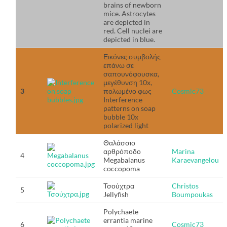
brains of newborn
mice. Astrocytes
are depicted in
red. Cell nuclei are
depicted in blue.
Εικόνες συμβολής
επάνω σε
σαπουνόφουσκα,
μεγέθυνση 10x,
3
πολωμένο φως
Cosmic73
Interference
patterns on soap
bubble 10x
polarized light
Θαλάσσιο
αρθρόποδο
Marina
4
Megabalanus
Karaevangelou
coccopoma
Τσούχτρα
Christos
5
Jellyfish
Boumpoukas
Polychaete
errantia marine
6
Cosmic73