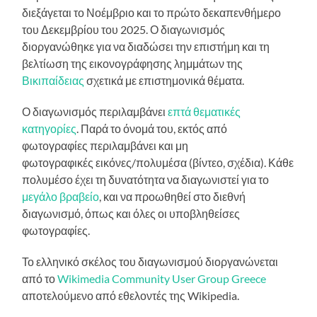
διεξάγεται το Νοέμβριο και το πρώτο δεκαπενθήμερο
του Δεκεμβρίου του 2025. Ο διαγωνισμός
διοργανώθηκε για να διαδώσει την επιστήμη και τη
βελτίωση της εικονογράφησης λημμάτων της
Βικιπαίδειας
σχετικά με επιστημονικά θέματα.
Ο διαγωνισμός περιλαμβάνει
επτά θεματικές
κατηγορίες
. Παρά το όνομά του, εκτός από
φωτογραφίες περιλαμβάνει και μη
φωτογραφικές εικόνες/πολυμέσα (βίντεο, σχέδια). Κάθε
πολυμέσο έχει τη δυνατότητα να διαγωνιστεί για το
μεγάλο βραβείο
, και να προωθηθεί στο διεθνή
διαγωνισμό, όπως και όλες οι υποβληθείσες
φωτογραφίες.
Το ελληνικό σκέλος του διαγωνισμού διοργανώνεται
από το
Wikimedia Community User Group Greece
αποτελούμενο από εθελοντές της Wikipedia.