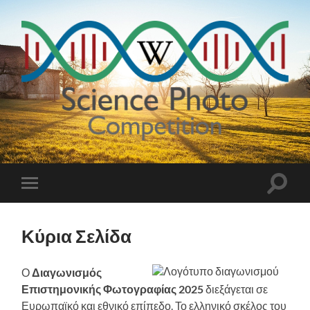
Science
Photo
Competition
Εναλλ
Εναλλαγή
του
του
πεδίο
μενού
αναζή
για
Κύρια Σελίδα
κινητά
Ο
Διαγωνισμός
Επιστημονικής Φωτογραφίας 2025
διεξάγεται σε
Ευρωπαϊκό και εθνικό επίπεδο. Το ελληνικό σκέλος του